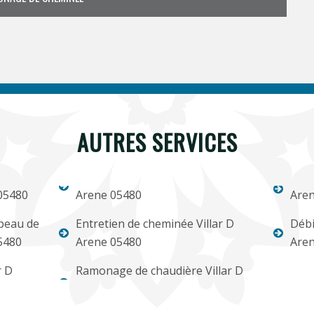
AUTRES SERVICES
05480
Arene 05480
Aren
apeau de
Entretien de cheminée Villar D
Débi
5480
Arene 05480
Aren
r D
Ramonage de chaudière Villar D