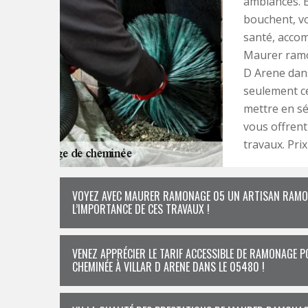
ambiances. Et
bouchent, vou
santé, accom
Maurer ramo
D Arene dans
seulement ce
mettre en sé
vous offrent
travaux. Prix
VOYEZ AVEC MAURER RAMONAGE 05 UN ARTISAN RAMONA
L’IMPORTANCE DE CES TRAVAUX !
VENEZ APPRÉCIER LE TARIF ACCESSIBLE DE RAMONAGE
CHEMINÉE À VILLAR D ARENE DANS LE 05480 !