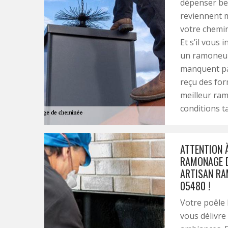
dépenser bea
reviennent m
votre chemi
Et s’il vous
un ramoneur 
manquent pas
reçu des form
meilleur ram
conditions ta
ATTENTION 
RAMONAGE D
ARTISAN RA
05480 !
Votre poêle
vous délivre