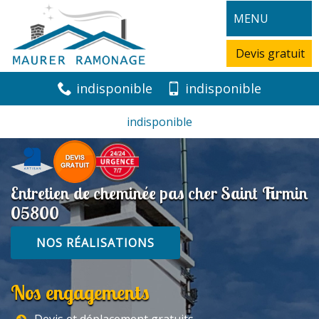
MENU
Devis gratuit
indisponible
indisponible
indisponible
Entretien de cheminée pas cher Saint Firmin
05800
NOS RÉALISATIONS
Nos engagements
Devis et déplacement gratuits